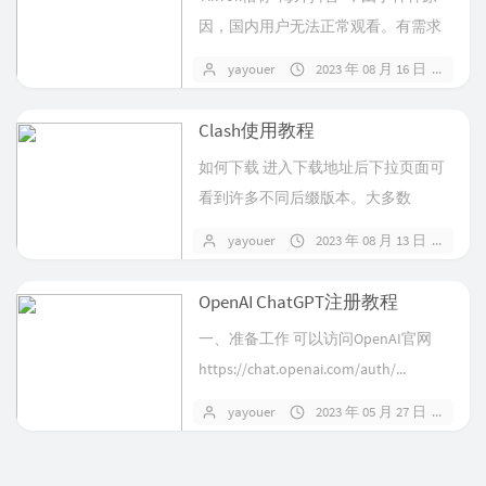
因，国内用户无法正常观看。有需求
就有市场，国内外因此出现了许多破...
yayouer
2023 年 08 月 16 日
暂
Clash使用教程
如何下载 进入下载地址后下拉页面可
看到许多不同后缀版本。大多数
wiondows电脑为X86架构64...
yayouer
2023 年 08 月 13 日
暂
OpenAI ChatGPT注册教程
一、准备工作 可以访问OpenAI官网
https://chat.openai.com/auth/...
yayouer
2023 年 05 月 27 日
暂