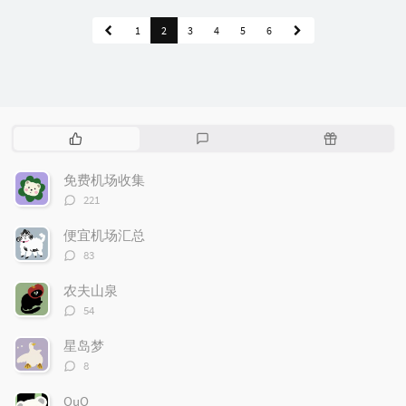
1
2
3
4
5
6
热
最
随
门
新
机
文
评
文
免费机场收集
章
论
章
评
221
论
数：
便宜机场汇总
评
83
论
数：
农夫山泉
评
54
论
数：
星岛梦
评
8
论
数：
OuO