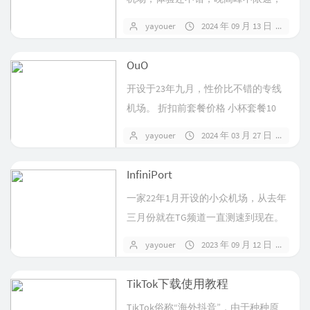
所有套餐x1倍率。 Vip1套餐15...
yayouer
2024 年 09 月 13 日
1 
OuO
开设于23年九月，性价比不错的专线
机场。 折扣前套餐价格 小杯套餐10
元/月，30元/季，60元/半年...
yayouer
2024 年 03 月 27 日
7 
InfiniPort
一家22年1月开设的小众机场，从去年
三月份就在TG频道一直测速到现在。
感觉比较稳定，价格也比较亲民。 N...
yayouer
2023 年 09 月 12 日
2 
TikTok下载使用教程
TikTok俗称“海外抖音”，由于种种原