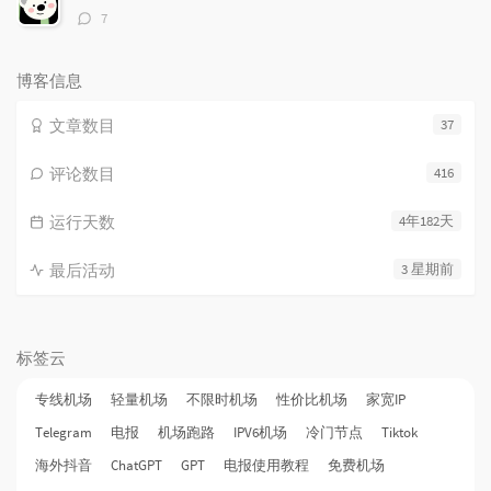
评
7
论
数：
博客信息
文章数目
37
评论数目
416
运行天数
4年182天
最后活动
3 星期前
标签云
专线机场
轻量机场
不限时机场
性价比机场
家宽IP
Telegram
电报
机场跑路
IPV6机场
冷门节点
Tiktok
海外抖音
ChatGPT
GPT
电报使用教程
免费机场