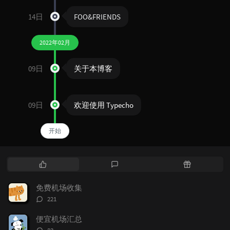
14日
FOO&FRIENDS
2022年02月
09日
关于本博客
09日
欢迎使用 Typecho
开始
热
最
随
门
新
机
文
评
文
免费机场收集
章
论
章
评
221
论
数：
便宜机场汇总
评