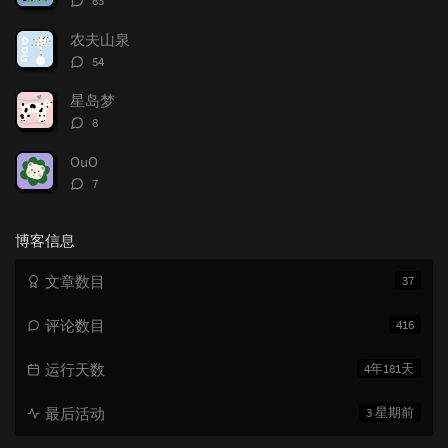
83
论
数：
农夫山泉
评
54
论
数：
星岛梦
评
8
论
数：
OuO
评
7
论
数：
博客信息
文章数目
37
评论数目
416
运行天数
4年181天
最后活动
3 星期前