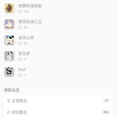
文
评
文
免费机场收集
章
论
章
评
221
论
数：
便宜机场汇总
评
83
论
数：
农夫山泉
评
54
论
数：
星岛梦
评
8
论
数：
OuO
评
7
论
数：
博客信息
文章数目
37
评论数目
416