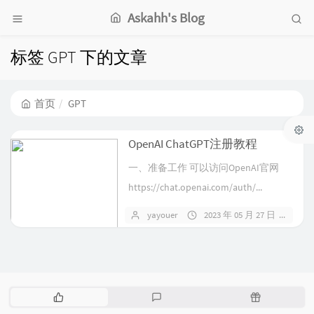
Askahh's Blog
标签 GPT 下的文章
首页
GPT
OpenAI ChatGPT注册教程
一、准备工作 可以访问OpenAI官网
https://chat.openai.com/auth/...
yayouer
2023 年 05 月 27 日
暂
热
最
随
门
新
机