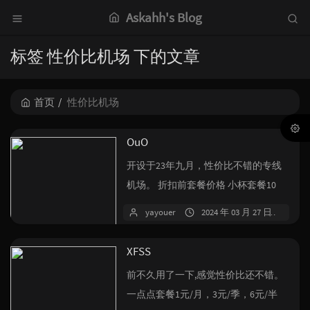
Askahh's Blog
标签 性价比机场 下的文章
首页
性价比机场
OuO
开设于23年九月，性价比不错的专线
机场。 折扣前套餐价格 小杯套餐10
元/月，30元/季，60元/半年...
yayouer
2024 年 03 月 27 日
7 
XFSS
前不久用了一下,感觉性价比还不错。
一点点套餐1元/月，3元/季，6元/半