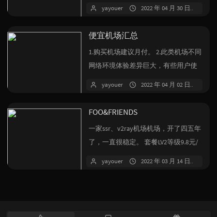
年，12元/年，每月17G流量...
yayouer
2022 年 04 月 30 日
3 
便宜机场汇总
1.购买机场建议月付。 2.此类机场不同
网络环境体验差异巨大，有些用户使
用油管测速能到几十万，有些却连...
yayouer
2022 年 04 月 02 日
85
FOO&FRIENDS
一家ssr、v2ray机场机场，开了四五年
了，一直很稳定。 套餐LV2等级9.8元/
月，27.8元/季，...
yayouer
2022 年 03 月 14 日
1 
热
最
随