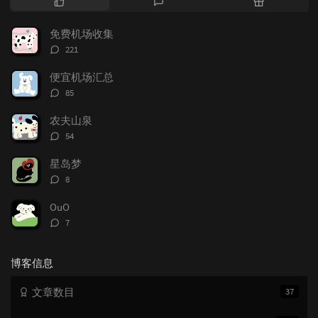
门
新
机
文
评
文
免费机场收集
章
论
章
评
221
论
数：
便宜机场汇总
评
85
论
数：
农夫山泉
评
54
论
数：
星岛梦
评
8
论
数：
OuO
评
7
论
数：
博客信息
文章数目
37