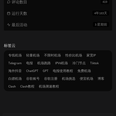
评论数目
419
运行天数
4年183天
最后活动
3 星期前
标签云
专线机场
轻量机场
不限时机场
性价比机场
家宽IP
Telegram
电报
机场跑路
IPV6机场
冷门节点
Tiktok
海外抖音
ChatGPT
GPT
电报使用教程
免费机场
白嫖机场
谷歌账号
谷歌注册
机场挑选
便宜机场
博客
Clash
Clash教程
机场测速教程