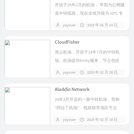
开设于25年2月的机场， 早期为公网隧
道中转线路，现在全线升级为 IEPL 专
线节点，节点常用五大地区为...
yayouer
2025 年 05 月 14 日
暂
CloudFisher
渔云机场，开设于24年7月的中转机
场。机场提供Emby服务，节点包括
IPV6节点，家宽节点以及众多冷门地...
yayouer
2025 年 02 月 28 日
7 
Aladdin Network
24年3月开设的一家中转机场，简称
“阿拉丁机场”。线路除常地区节点
外，还有许多冷门地区节点。此外，
yayouer
2025 年 02 月 19 日
3 
机场提...