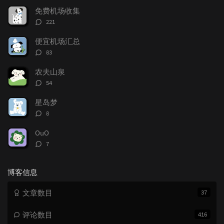
文
评
文
免费机场收集
章
论
章
评
221
论
数：
便宜机场汇总
评
83
论
数：
农夫山泉
评
54
论
数：
星岛梦
评
8
论
数：
OuO
评
7
论
数：
博客信息
文章数目
37
评论数目
416