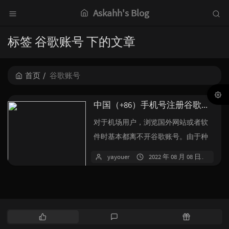
Askahh's Blog
标签 谷歌账号 下的文章
首页
谷歌账号
中国（+86）手机号注册谷歌账号经验杂谈
对于机场用户，浏览国外网站或者软
件时基本都离不开谷歌账号。由于种
种因素，注册谷歌账号时手机号验证
yayouer
2022 年 08 月 08 日
暂
环节并...
热
最
随
门
新
机