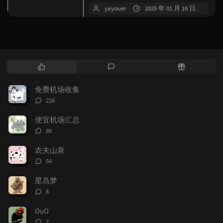
宅IP即家宽，满足对IP要求严格...
yayouer
2025 年 01 月 16 日
54
热
最
随
门
新
机
文
评
文
免费机场收集
章
论
章
评
226
论
数：
便宜机场汇总
评
86
论
数：
农夫山泉
评
54
论
数：
星岛梦
评
8
论
数：
OuO
评
7