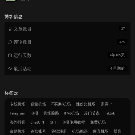
论
数：
博客信息
文章数目
37
评论数目
425
运行天数
4年185天
最后活动
4 星期前
标签云
专线机场
轻量机场
不限时机场
性价比机场
家宽IP
Telegram
电报
机场跑路
IPV6机场
冷门节点
Tiktok
海外抖音
ChatGPT
GPT
电报使用教程
免费机场
白嫖机场
谷歌账号
谷歌注册
机场挑选
便宜机场
博客