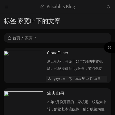
Askahh's Blog
标签 家宽IP 下的文章
首页
家宽IP
CloudFisher
渔云机场，开设于24年7月的中转机
场。机场提供Emby服务，节点包括
IPV6节点，家宽节点以及众多冷门地...
yayouer
2025 年 02 月 28 日
7 
农夫山泉
23年7月份开设的一家机场，线路为中
转，解锁基本流媒体，部分线路为住