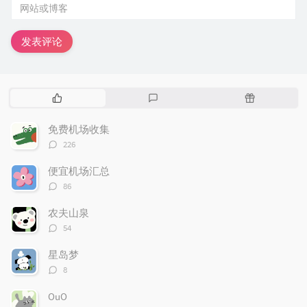
发表评论
热
最
随
门
新
机
文
评
文
免费机场收集
章
论
章
评
226
论
数：
便宜机场汇总
评
86
论
数：
农夫山泉
评
54
论
数：
星岛梦
评
8
论
数：
OuO