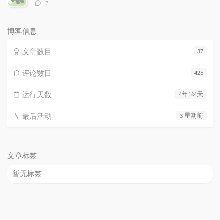
评
7
论
数：
博客信息
文章数目
37
评论数目
425
运行天数
4年184天
最后活动
3 星期前
文章标签
暂无标签