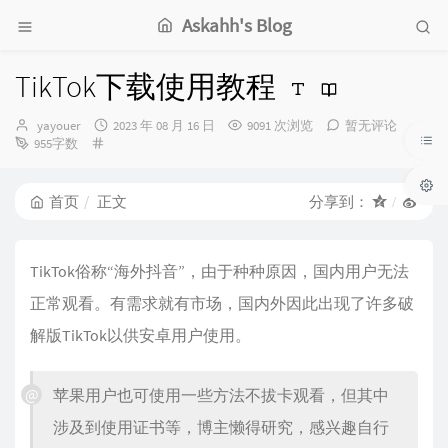
Askahh's Blog
TikTok下载使用教程
博
发
yayouer
2023 年 08 月 16 日
9091 次浏览
暂无评论
主：
分
布
955字数
类：
时
间：
首页
正文
分享到：
TikTok俗称“海外抖音”，由于种种原因，国内用户无法
正常观看。有需求就有市场，国内外因此出现了许多破
解版TikTok以供安卓用户使用。
苹果用户也可使用一些方法不拔卡观看，但其中
涉及到使用证书等，博主懒得研究，感兴趣自行