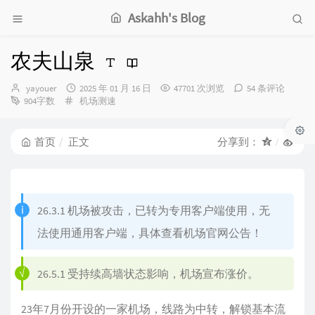
Askahh's Blog
农夫山泉
博
发
yayouer
2025 年 01 月 16 日
47701 次浏览
54 条评论
主：
分
布
904字数
机场测速
类：
时
间：
首页
正文
分享到：
26.3.1 机场被攻击，已转为专用客户端使用，无
法使用通用客户端，具体查看机场官网公告！
26.5.1 受持续高墙状态影响，机场宣布涨价。
23年7月份开设的一家机场，线路为中转，解锁基本流