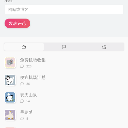
地址
发表评论
热
最
随
门
新
机
文
评
文
免费机场收集
章
论
章
评
226
论
数：
便宜机场汇总
评
86
论
数：
农夫山泉
评
54
论
数：
星岛梦
评
8
论
数：