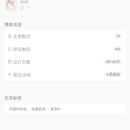
OuO
评
7
论
数：
博客信息
文章数目
37
评论数目
425
运行天数
4年185天
最后活动
4 星期前
文章标签
不限时机场
轻量机场
家宽IP