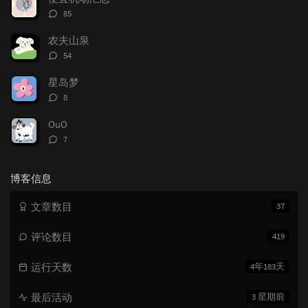
评
85
论
数：
农夫山泉
评
54
论
数：
星岛梦
评
8
论
数：
OuO
评
7
论
数：
博客信息
文章数目
37
评论数目
419
运行天数
4年183天
最后活动
3 星期前