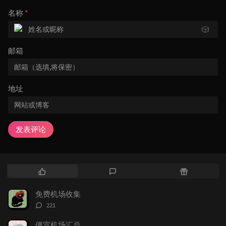
名称
*
🎲
邮箱
地址
发表评论
热
最
随
门
新
机
文
评
文
免费机场收集
章
论
章
评
221
论
数：
便宜机场汇总