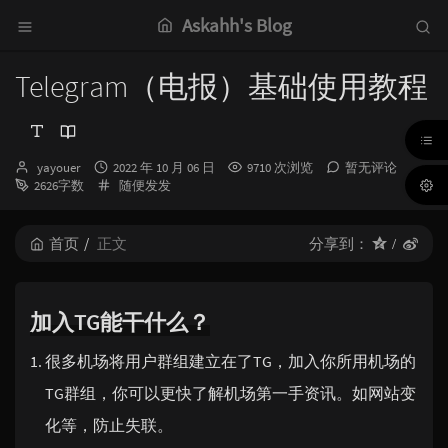
Askahh's Blog
Telegram（电报）基础使用教程
博
发
yayouer
2022 年 10 月 06 日
9710 次浏览
暂无评论
主：
布
分
2626字数
随便发发
时
类：
间：
首页
正文
分享到：
加入TG能干什么？
很多机场将用户群组建立在了TG，加入你所用机场的
TG群组，你可以更快了解机场第一手资讯。如网站变
化等，防止失联。